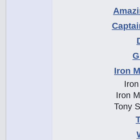
Amazi
Captai
G
Iron M
Iro
Iron 
Tony S