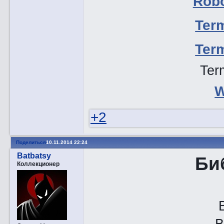
Robo
Term
Term
Ter
W
+2
Поделиться
10.11.2014 22:24
Batbatsy
Би
Коллекционер
B