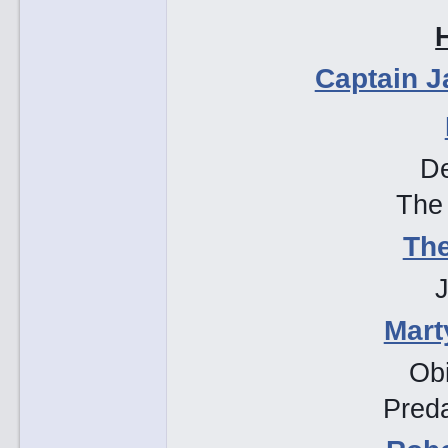
Captain J
De
The
Th
Mart
Ob
Preda