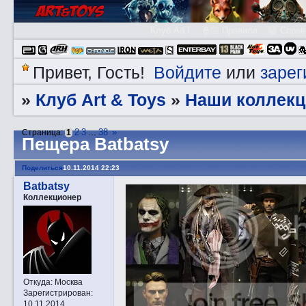
Клуб A&T
👮🏻 Правила
😃 Справ
Войдите
зарег
Привет, Гость!
или
Клуб Art & Toys
Наши коллекц
»
»
2
3
38
»
Страница:
1
…
Пещера Batbatsy
Поделиться
10.11.2014 22:23
Batbatsy
Коллекционер
Откуда:
Москва
Зарегистрирован
:
10.11.2014