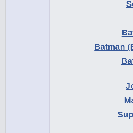
S
Ba
Batman (B
Ba
J
Ma
Sup