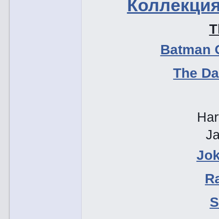
Коллекция
T
Batman O
The Da
Har
J
Jok
Ra
S