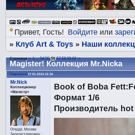
Клуб A&T
👮🏻 Правила
😃 Справ
Войдите
зарег
Привет, Гость!
или
Клуб Art & Toys
Наши коллекц
»
»
«
1
54
55
57
58
59
60
»
Страница:
…
56
Magister! Коллекция Mr.Nicka
Поделиться
27.01.2024 22:18
Mr.Nick
Book of Boba Fett:
Коллекционер
+Магистр+
Формат 1/6
Производитель hot 
Откуда:
Москва
Зарегистрирован
: