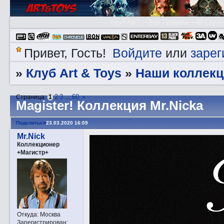
Клуб A&T
👮🏻 Правила
😃 Справ
Войдите
зарег
Привет, Гость!
или
Клуб Art & Toys
Наши коллекц
»
»
2
3
60
»
Страница:
1
…
Magister! Коллекция Mr.Nicka
Поделиться
23.03.2020 16:09
Mr.Nick
Коллекционер
+Магистр+
Откуда:
Москва
Зарегистрирован
: