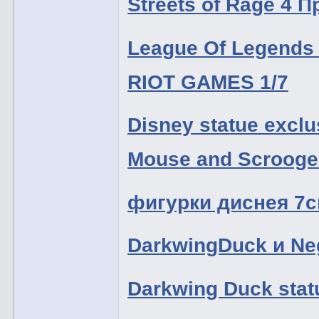
Streets of Rage 4 
League Of Legends 
RIOT GAMES 1/7
Disney statue exclu
Mouse and Scroog
фигурки диснея 7с
DarkwingDuck и N
Darkwing Duck stat