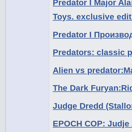
Predator I Major A
Toys. exclusive edi
Predator I Произво
Predators: classic
Alien vs predator:M
The Dark Furyan:Ri
Judge Dredd (Stall
EPOCH COP: Judje 