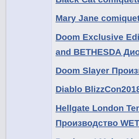
Mary Jane comique
Doom Exclusive E
and BETHESDA Дио
Doom Slayer Произ
Diablo BlizzCon201
Hellgate London Tem
Производство WE