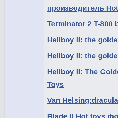
производитель Hot
Terminator 2 T-800
Hellboy II: the gol
Hellboy II: the gol
Hellboy II: The Go
Toys
Van Helsing:dracu
Blade II Hot toys ф