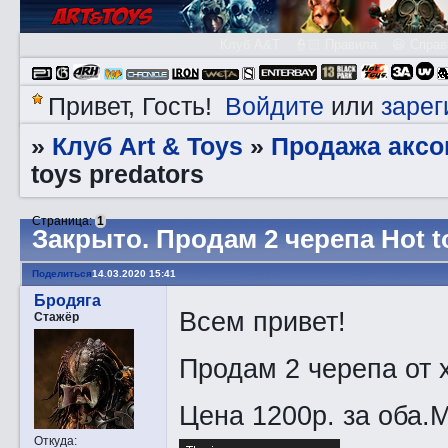
Клуб A&T
👮🏻 Правила
😃 Справ
Войдите
зарег
Привет, Гость!
или
Клуб Art & Toys
Продажа аксо
»
»
toys predators
Страница:
1
Закрытo. Продам 2 черепа Hot t
Поделиться
14.03.2020 15:41
Бродяга
Всем привет!
Стажёр
Продам 2 черепа от 
Цена 1200р. за оба.М
Откуда: