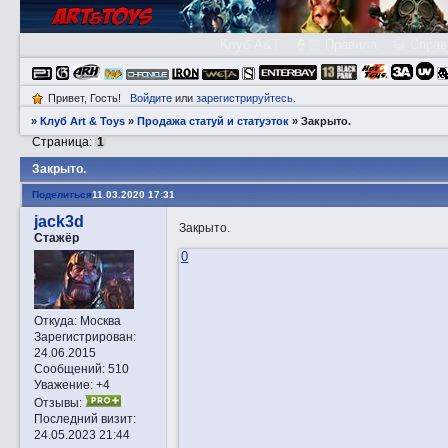
Клуб A&T
👮🏻 Правила
😃 Справ
Привет, Гость!
Войдите
или
зарегистрируйтесь
.
»
Клуб Art & Toys
»
Продажа статуй и статуэток
»
Закрытo.
Страница:
1
Закрытo.
Поделиться
11.03.2020 17:31
jack3d
Закрытo.
Стажёр
0
Откуда:
Москва
Зарегистрирован
:
24.06.2015
Сообщений:
510
Уважение:
+4
Отзывы:
Последний визит:
24.05.2023 21:44