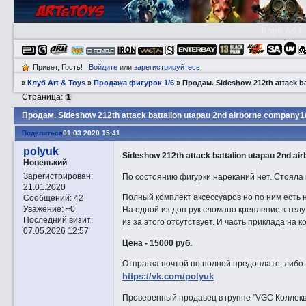
Клуб A&T
Привет, Гость!
Войдите
или
зарегистрируйтесь
.
»
Клуб Art & Toys
»
Продажа фигурок 1/6
»
Прoдам. Sideshow 212th attack ba
Страница:
1
Прoдам. Sideshow 212th attack battalion utapau 2nd airborne company1
Поделиться
01.03.2020 15:41
polyuk
Sideshow 212th attack battalion utapau 2nd a
Новенький
Зарегистрирован
:
По состоянию фигурки нареканий нет. Стояла к
21.01.2020
Полный комплект аксессуаров но по ним есть 
Сообщений:
42
Уважение:
+0
На одной из доп рук сломано крепление к телу
Последний визит:
из за этого отсутствует. И часть приклада на
07.05.2026 12:57
Цена - 15000 руб.
Отправка почтой по полной предоплате, либо 
https://vk.com/polyuk
Проверенный продавец в группе "VGC Коллек