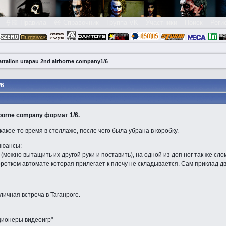
👮🏻 Правила
😃 Справочник
Группа VK
Участники
Поиск
Реги
ttalion utapau 2nd airborne company1/6
/6
irborne company формат 1/6.
акое-то время в стеллаже, после чего была убрана в коробку.
нюансы:
 (можно вытащить их другой руки и поставить), на одной из доп ног так же 
 коротком автомате которая прилегает к плечу не складывается. Сам приклад д
личная встреча в Таганроге.
ционеры видеоигр"