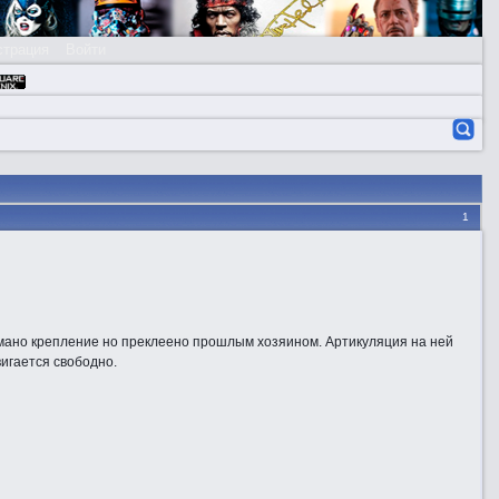
страция
Войти
1
сломано крепление но преклеено прошлым хозяином. Артикуляция на ней
вигается свободно.