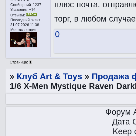
плюс почта, отправл
Сообщений:
1237
Уважение:
+16
Отзывы:
торг, в любом случае
Последний визит:
31.07.2026 11:38
Моя коллекция:
0
Страница:
1
»
Клуб Art & Toys
»
Продажа ф
1/6 X-Men Mystique Raven Dar
Форум A
Дата 
Keep o