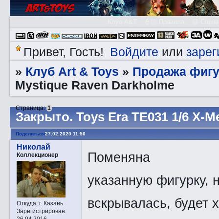
Клуб A&T
👮🏻 Правила
😃 Справ
Войдите
зарег
Привет, Гость!
или
Клуб Art & Toys
Продажа фигу
»
»
Mystique Raven Darkholme
Страница:
1
Закрытo. Toys Era TE031 1/6 X-
Поделиться
27.02.2020 11:56
Николай
Поменяна
Коллекционер
указанную фигурку, 
вскрывалась, будет 
Откуда:
г. Казань
Зарегистрирован
:
26.04.2016