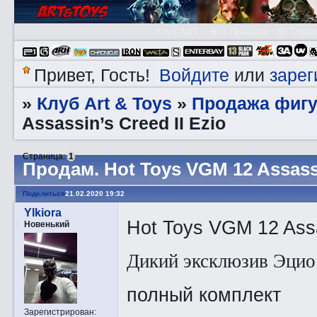
Клуб A&T
👮🏻 Правила
😃 Справ
Войдите
зарег
Привет, Гость!
или
Клуб Art & Toys
Продажа фигу
»
»
Assassin’s Creed II Ezio
Страница:
1
Прoдам. Hot Toys VGM 12 Assassin
Поделиться
21.02.2020 19:32
Ylkiora
Hot Toys VGM 12 Assa
Новенький
Дикий эксклюзив Эцио
полный комплект
Зарегистрирован
: