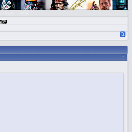
страция
Войти
1