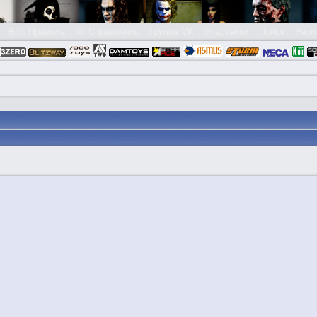
👮🏻 Правила
😃 Справочник
Группа VK
Участники
Поиск
Реги