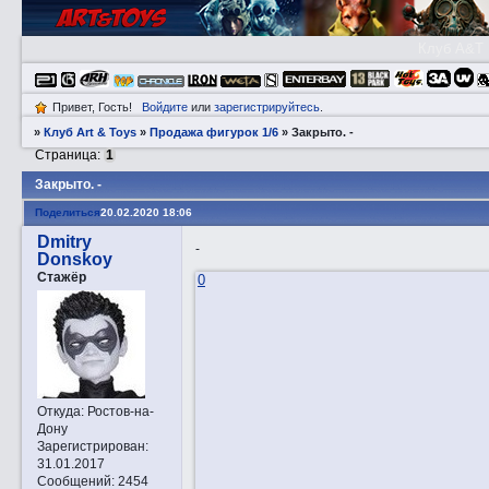
Клуб A&T
Привет, Гость!
Войдите
или
зарегистрируйтесь
.
»
Клуб Art & Toys
»
Продажа фигурок 1/6
»
Закрытo. -
Страница:
1
Закрытo. -
Поделиться
20.02.2020 18:06
Dmitry
-
Donskoy
Стажёр
0
Откуда:
Ростов-на-
Дону
Зарегистрирован
:
31.01.2017
Сообщений:
2454