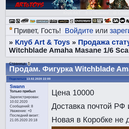
Клуб A&T
👮🏻 Правила
😃 Справ
Войдите
зарег
Привет, Гость!
или
Клуб Art & Toys
Продажа стату
»
»
Witchblade Amaha Masane 1/6 Sca
Страница:
1
Прoдам. Фигурка Witchblade Ama
Поделиться
13.02.2020 22:00
Swann
Цена 10000
Только прибыл
Зарегистрирован
:
10.02.2020
Доставка почтой РФ 
Сообщений:
8
Уважение:
+0
Последний визит:
Новая в Коробке не 
21.05.2020 20:18