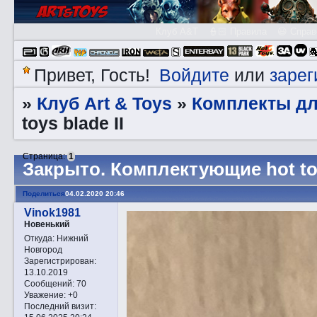
Клуб A&T
👮🏻 Правила
😃 Справ
Войдите
зарег
Привет, Гость!
или
Клуб Art & Toys
Комплекты дл
»
»
toys blade II
Страница:
1
Закрытo. Комплектующие hot toy
Поделиться
04.02.2020 20:46
Vinok1981
Новенький
Откуда:
Нижний
Новгород
Зарегистрирован
:
13.10.2019
Сообщений:
70
Уважение:
+0
Последний визит: