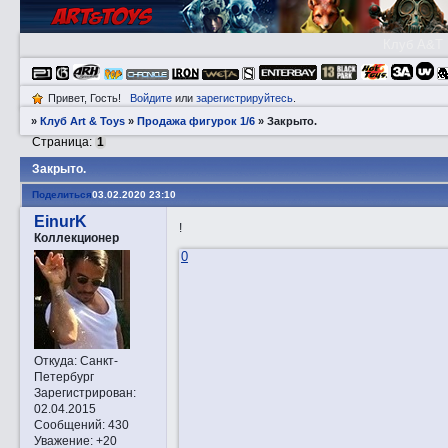
Клуб A&T
Привет, Гость!
Войдите
или
зарегистрируйтесь
.
»
Клуб Art & Toys
»
Продажа фигурок 1/6
»
Закрытo.
Страница:
1
Закрытo.
Поделиться
03.02.2020 23:10
EinurK
!
Коллекционер
0
Откуда:
Санкт-
Петербург
Зарегистрирован
:
02.04.2015
Сообщений:
430
Уважение:
+20