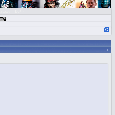
страция
Войти
1