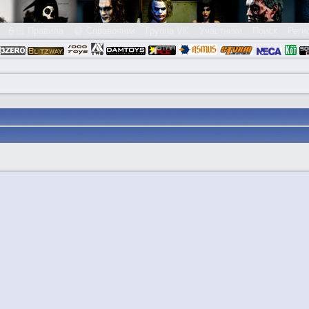
👮🏻 Правила
😃 Справочник
Группа VK
Участники
Поиск
Реги