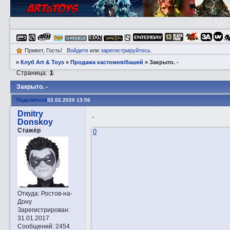
Клуб A&T
Привет, Гость!
Войдите
или
зарегистрируйтесь
.
»
Клуб Art & Toys
»
Продажа кастомов/башей
»
Закрытo. -
Страница:
1
Закрытo. -
Поделиться
02.02.2020 13:56
Dmitry
-
Donskoy
Стажёр
0
Откуда:
Ростов-на-
Дону
Зарегистрирован
:
31.01.2017
Сообщений:
2454