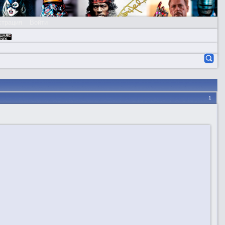
страция
Войти
1