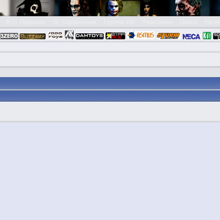
👮🏻 Правила
😃 Справочник
Группа VK
Участники
Поиск
Реги