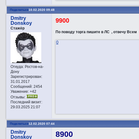
Поделиться
10.02.2020 09:48
Dmitry
9900
Donskoy
Стажёр
По поводу торга пишите в ЛС , отвечу Всем
0
Откуда:
Ростов-на-
Дону
Зарегистрирован
:
31.01.2017
Сообщений:
2454
Уважение:
+42
Отзывы:
Последний визит:
29.03.2025 21:07
Поделиться
12.02.2020 07:44
Dmitry
8900
Donskoy