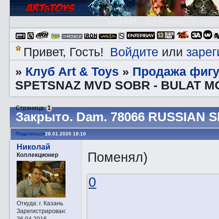
Клуб A&T
👮🏻 Правила
😃 Справ
Войдите
зарег
Привет, Гость!
или
Клуб Art & Toys
Продажа фигу
»
»
SPETSNAZ MVD SOBR - BULAT 
Страница:
1
Закрытo. Dаm. 78066 RUSSIAN
Поделиться
28.01.2020 18:10
Николай
Поменял)
Коллекционер
0
Откуда:
г. Казань
Зарегистрирован
:
26.04.2016