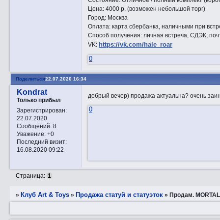
Состояние: Отличное / полный комплект (коро
Цена: 4000 р. (возможен небольшой торг)
Город: Москва
Оплата: карта сбербанка, наличными при встр
Способ получения: личная встреча, СДЭК, почт
https://vk.com/hale_roar
VK:
0
Поделиться
22.07.2020 16:34
Kondrat
добрый вечер) продажа актуальна? очень заи
Только прибыл
0
Зарегистрирован
:
22.07.2020
Сообщений:
8
Уважение:
+0
Последний визит:
16.08.2020 09:22
Страница:
1
Клуб Art & Toys
Продажа статуй и статуэток
»
»
»
Прoдам. MORTAL