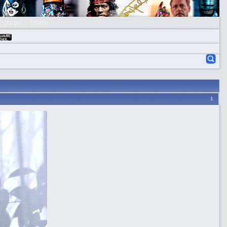
страция
Войти
1