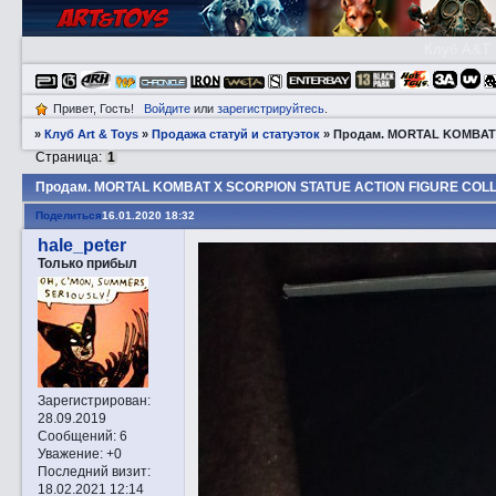
Клуб A&T
Привет, Гость!
Войдите
или
зарегистрируйтесь
.
»
Клуб Art & Toys
»
Продажа статуй и статуэток
»
Прoдам. MORTAL KOMBAT 
Страница:
1
Прoдам. MORTAL KOMBAT X SCORPION STATUE ACTION FIGURE COLL
Поделиться
16.01.2020 18:32
hale_peter
Только прибыл
Зарегистрирован
:
28.09.2019
Сообщений:
6
Уважение:
+0
Последний визит:
18.02.2021 12:14