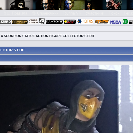
👮🏻 Правила
😃 Справочник
Группа VK
Участники
Поиск
Реги
X SCORPION STATUE ACTION FIGURE COLLECTOR'S EDIT
ECTOR'S EDIT