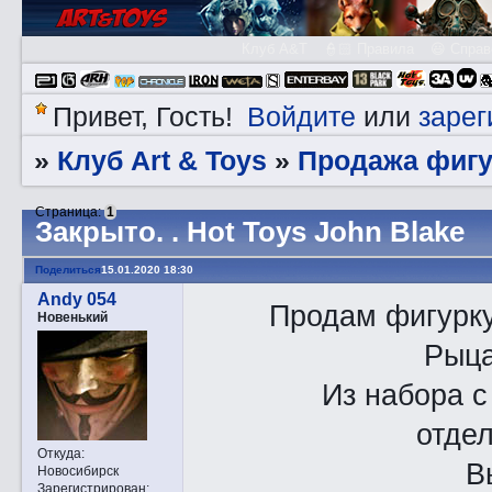
Клуб A&T
👮🏻 Правила
😃 Справ
Войдите
зарег
Привет, Гость!
или
Клуб Art & Toys
Продажа фигу
»
»
Страница:
1
Закрытo. . Hot Toys John Blake
Поделиться
15.01.2020 18:30
Andy 054
Продам фигурк
Новенький
Рыца
Из набора с
отдел
Откуда:
В
Новосибирск
Зарегистрирован
: