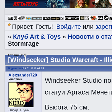
Клуб A&T
👮🏻 Правила
😃 Справ
Войдите
зарег
Привет, Гость!
или
Клуб Art & Toys
Новости о ста
»
»
Stormrage
Страница:
1
[Windseeker] Studio Warcraft - Il
Поделиться
13.01.2020 03:15
Alexsander720
Windseeker Studio п
Участник
статуи Артаса Менет
Высота 75 см.
Откуда:
г.Сумы