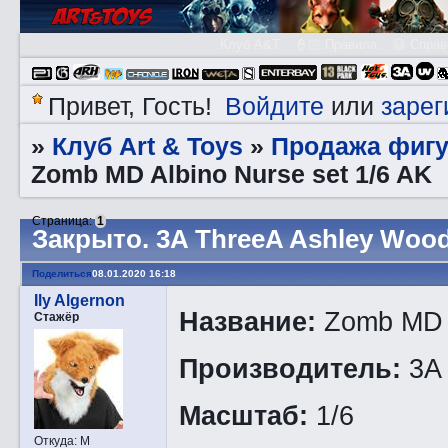
Клуб A&T
👮🏻 Правила
😃 Справ
Войдите
зарег
Привет, Гость!
или
Клуб Art & Toys
Продажа фигу
»
»
Zomb MD Albino Nurse set 1/6 AK
Страница:
1
Закрытo. 3A ThreeA Ashley Wood
Поделиться
08.01.2020 16:18
Ily Algernon
Название:
Zomb MD A
Стажёр
Производитель:
3A 
Масштаб:
1/6
Откуда:
М