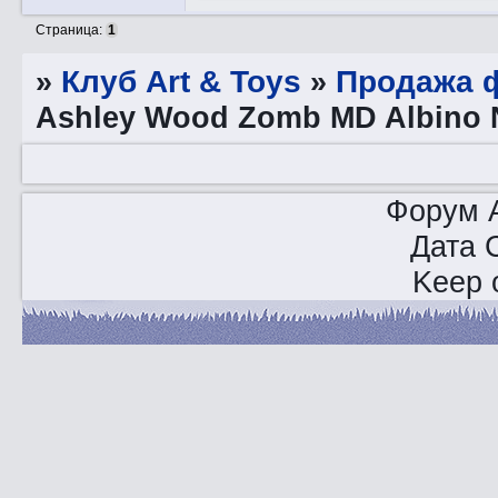
Страница:
1
»
Клуб Art & Toys
»
Продажа ф
Ashley Wood Zomb MD Albino N
Форум A
Дата 
Keep o