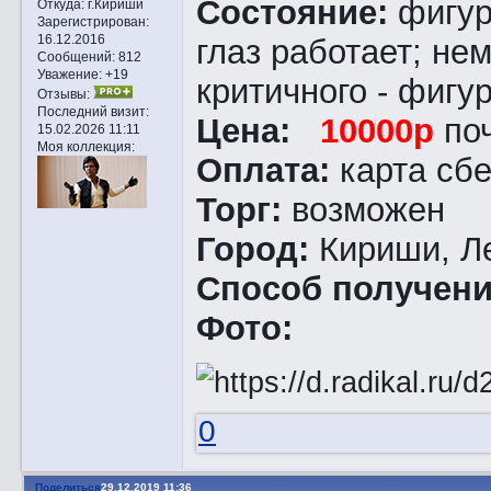
Состояние:
фигур
Откуда:
г.Кириши
Зарегистрирован
:
16.12.2016
глаз работает; не
Сообщений:
812
Уважение:
+19
критичного - фигур
Отзывы:
Последний визит:
Цена:
10000р
поч
15.02.2026 11:11
Моя коллекция:
Оплата:
карта сб
Торг:
возможен
Город:
Кириши, Л
Способ получен
Фото:
0
Поделиться
29.12.2019 11:36