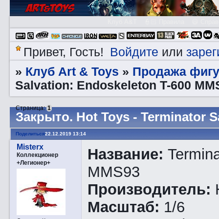
Клуб A&T
👮🏻 Правила
😃 Справ
Войдите
зарег
Привет, Гость!
или
Клуб Art & Toys
Продажа фигу
»
»
Salvation: Endoskeleton T-600 MM
Страница:
1
Закрытo. Hot Toys - Terminator 
Поделиться
22.12.2019 13:14
Misterx
Название:
Termina
Коллекционер
+Легионер+
MMS93
Производитель:
Масштаб:
1/6