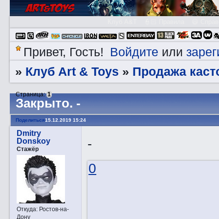
Клуб A&T
👮🏻 Правила
😃 Справ
Войдите
зарег
Привет, Гость!
или
Клуб Art & Toys
Продажа каст
»
»
Страница:
1
Закрытo. -
Поделиться
15.12.2019 15:24
Dmitry
-
Donskoy
Стажёр
0
Откуда:
Ростов-на-
Дону