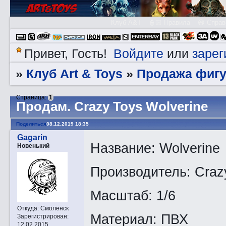
Клуб A&T
👮🏻 Правила
😃 Справ
Войдите
зарег
Привет, Гость!
или
Клуб Art & Toys
Продажа фигу
»
»
Страница:
1
Прoдам. Crazy Toys Wolverine
Поделиться
08.12.2019 18:35
Gagarin
Название: Wolverine
Новенький
Производитель: Craz
Масштаб: 1/6
Откуда:
Смоленск
Материал: ПВХ
Зарегистрирован
:
12.02.2015