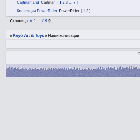
Cartmanland
Cartman
[
1
2
3
…
7
]
Коллекция PowerRider
PowerRider
[
1
2
]
«
1
7
8
Страница:
…
9
Клуб Art & Toys
»
»
Наши коллекции
Ф