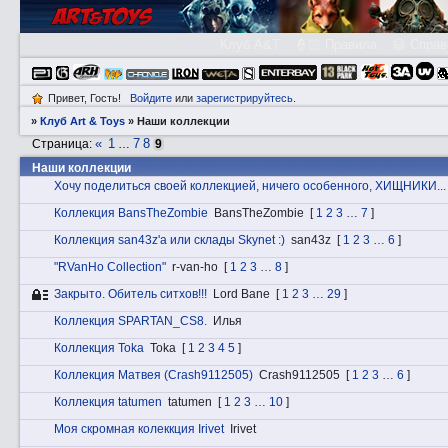
Клуб A&T
👮🏻 Правила
😃 Справ
Привет, Гость!
Войдите
или
зарегистрируйтесь
.
»
Клуб Art & Toys
»
Наши коллекции
«
1
7
8
Страница:
…
9
Наши коллекции
Хочу поделиться своей коллекцией, ничего особенного, ХИЩНИКИ...
Коллекция BansTheZombie
BansTheZombie
[
1
2
3
…
7
]
Коллекция san43z'а или склады Skynet :)
san43z
[
1
2
3
…
6
]
"RVanHo Collection"
r-van-ho
[
1
2
3
…
8
]
Закрытo. Обитель ситхов!!!
Lord Bane
[
1
2
3
…
29
]
Коллекция SPARTAN_CS8.
Илья
Коллекция Toka
Toka
[
1
2
3
4
5
]
Коллекция Матвея (Crash9112505)
Crash9112505
[
1
2
3
…
6
]
Коллекция tatumen
tatumen
[
1
2
3
…
10
]
Моя скромная колеккция Irivet
Irivet