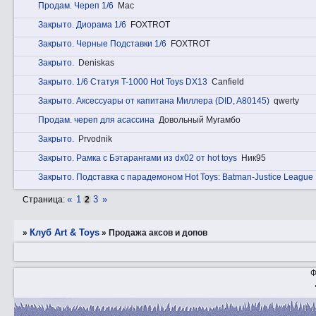
Прoдам. Череп 1/6
Mac
Закрытo. Диорама 1/6
FOXTROT
Закрытo. Черные Подставки 1/6
FOXTROT
Закрытo.
Deniskas
Закрытo. 1/6 Статуя T-1000 Hot Toys DX13
Canfield
Закрытo. Аксессуары от капитана Миллера (DID, A80145)
qwerty
Прoдам. череп для асассина
Довольный Мугамбо
Закрытo.
Prvodnik
Закрытo. Рамка с Бэтарангами из dx02 от hot toys
Ник95
Закрытo. Подставка с парадемоном Hot Toys: Batman-Justice League
«
1
3
»
Страница:
2
Клуб Art & Toys
»
»
Продажа аксов и допов
Ф