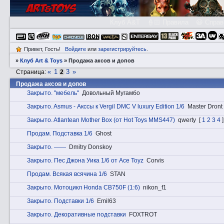
Клуб A&T
👮🏻 Правила
😃 Справ
Привет, Гость!
Войдите
или
зарегистрируйтесь
.
»
Клуб Art & Toys
»
Продажа аксов и допов
«
1
3
»
Страница:
2
Продажа аксов и допов
Закрытo. "мебель"
Довольный Мугамбо
Закрытo. Asmus - Аксcы к Vergil DMC V luxury Edition 1/6
Master Dront
Закрытo. Atlantean Mother Box (от Hot Toys MMS447)
qwerty
[
1
2
3
4
]
Прoдам. Подставка 1/6
Ghost
Закрытo. ------
Dmitry Donskoy
Закрытo. Пес Джона Уика 1/6 от Ace Toyz
Corvis
Прoдам. Всякая всячина 1/6
STAN
Закрытo. Мотоцикл Honda CB750F (1:6)
nikon_f1
Закрытo. Подставки 1/6
Emil63
Закрытo. Декоративные подставки
FOXTROT