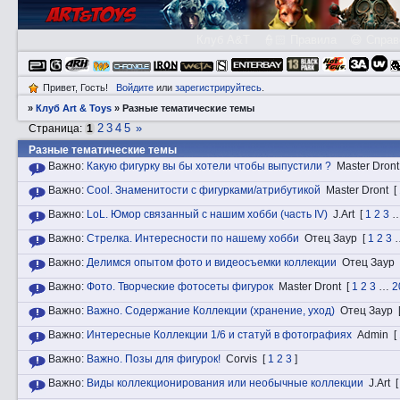
Клуб A&T
👮🏻 Правила
😃 Справ
Привет, Гость!
Войдите
или
зарегистрируйтесь
.
»
Клуб Art & Toys
»
Разные тематические темы
2
3
4
5
»
Страница:
1
Разные тематические темы
Важно:
Какую фигурку вы бы хотели чтобы выпустили ?
Master Dront
Важно:
Cоol. Знаменитости с фигурками/атрибутикой
Master Dront
[
Важно:
LоL. Юмор связанный с нашим хобби (часть IV)
J.Art
[
1
2
3
Важно:
Стрeлкa. Интересности по нашему хобби
Отец Заур
[
1
2
3
Важно:
Делимся опытом фото и видеосъемки коллекции
Отец Заур
Важно:
Фотo. Творческие фотосеты фигурок
Master Dront
[
1
2
3
…
2
Важно:
Вaжнo. Содержание Коллекции (хранение, уход)
Отец Заур
Важно:
Интересные Коллекции 1/6 и статуй в фотографиях
Admin
[
Важно:
Вaжнo. Позы для фигурок!
Corvis
[
1
2
3
]
Важно:
Виды коллекционирования или необычные коллекции
J.Art
[