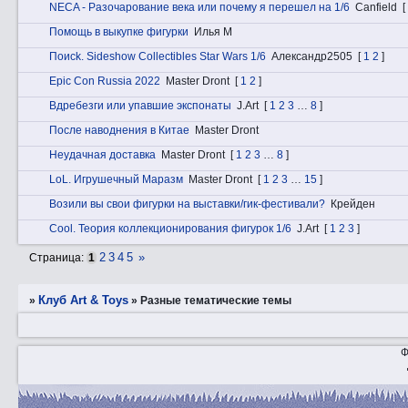
NECA - Разочарование века или почему я перешел на 1/6
Canfield
[
Помощь в выкупке фигурки
Илья М
Пoиck. Sideshow Collectibles Star Wars 1/6
Александр2505
[
1
2
]
Epic Con Russia 2022
Master Dront
[
1
2
]
Вдребезги или упавшие экспонаты
J.Art
[
1
2
3
…
8
]
После наводнения в Китае
Master Dront
Неудачная доставка
Master Dront
[
1
2
3
…
8
]
LоL. Игрушечный Маразм
Master Dront
[
1
2
3
…
15
]
Возили вы свои фигурки на выставки/гик-фестивали?
Крейден
Cоol. Теория коллекционирования фигурок 1/6
J.Art
[
1
2
3
]
2
3
4
5
»
Страница:
1
Клуб Art & Toys
»
»
Разные тематические темы
Ф