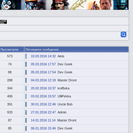
страция
Войти
Просмотров
Последнее сообщение
573
10.03.2016 14:32
Ainis
74
05.03.2016 17:57
Dev Geek
88
05.03.2016 17:54
Dev Geek
288
04.03.2016 12:18
Master Dront
344
20.02.2016 10:37
kotBuka
406
03.02.2016 15:57
UlliPekka
391
30.01.2016 22:46
Uncle Bob
933
27.01.2016 22:47
Admin
87
14.01.2016 11:14
Master Dront
85
06.01.2016 15:46
Dev Geek