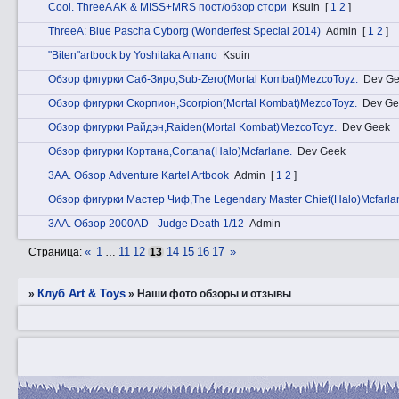
Cоol. ThreeA AK & MISS+MRS пост/обзор стори
Ksuin
[
1
2
]
ThreeA: Blue Pascha Cyborg (Wonderfest Special 2014)
Admin
[
1
2
]
"Biten"artbook by Yoshitaka Amano
Ksuin
Обзор фигурки Саб-Зиро,Sub-Zero(Mortal Kombat)MezcoToyz.
Dev G
Обзор фигурки Скорпион,Scorpion(Mortal Kombat)MezcoToyz.
Dev Ge
Обзор фигурки Райдэн,Raiden(Mortal Kombat)MezcoToyz.
Dev Geek
Обзор фигурки Кортана,Cortana(Halo)Mcfarlane.
Dev Geek
3АA. Обзор Adventure Kartel Artbook
Admin
[
1
2
]
Обзор фигурки Мастер Чиф,The Legendary Master Chief(Halo)Mcfarla
3АA. Обзор 2000AD - Judge Death 1/12
Admin
«
1
11
12
14
15
16
17
»
Страница:
…
13
Клуб Art & Toys
»
»
Наши фото обзоры и отзывы