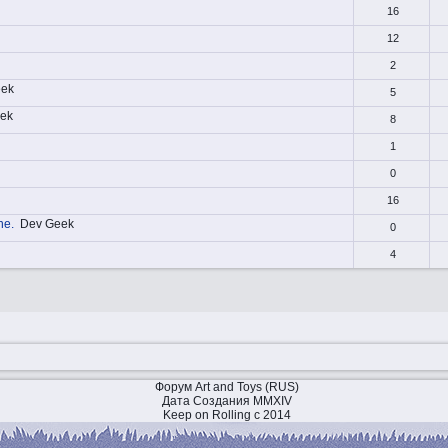
16
12
2
eek
5
ek
8
1
0
16
ne.
Dev Geek
0
4
Форум Art and Toys (RUS)
Дата Создания MMXIV
Keep on Rolling с 2014