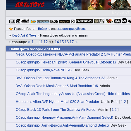
Клуб A&T
Привет, Гость!
Войдите
или
зарегистрируйтесь
.
»
Клуб Art & Toys
»
Наши фото обзоры и отзывы
«
1
11
12
14
15
16
17
»
Страница:
…
13
Наши фото обзоры и отзывы
Nеca. Обзор-Сравнение[NECA-McFarlane]Predator 2 City Hunter Preda
Обзор фигурки Генерал Гривус, General Grievous(Kotobukia)
Dev Ge
Обзор фигурки Нова,Nova(NECA)
Dev Geek
3АA. Обзор The Last Tomorrow King & The Archer от 3A
Admin
3АA. Обзор Death Mask Archer & Mort Bambino 1/6
Admin
Обзор Altair The Legendary Assassin (Assassins Creed) Ubicollectibles
Herocross Alien AVP Hybrid Metal 020 Scar Predator
Uncle Bob
[
1
2
]
Обзор Black 13 Park: Irene The Sparrow Air Force.
Admin
[
1
2
]
Обзор фигурки Человек-Муравей,Ant-Man(Diamond Select)
Dev Geek
Обзор фигурки Анти-Веном,Anti-Venom(Diamond Select)
Dev Geek