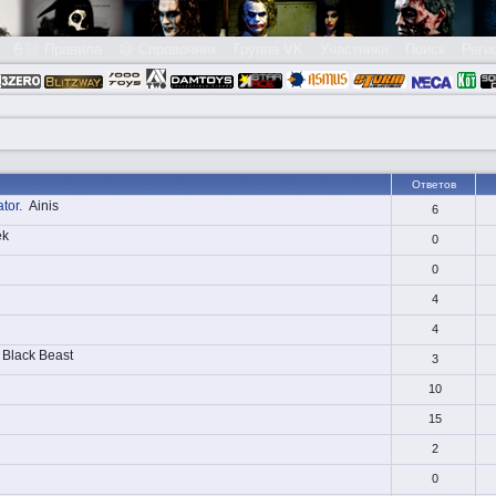
👮🏻 Правила
😃 Справочник
Группа VK
Участники
Поиск
Реги
Ответов
tor.
Ainis
6
ek
0
0
4
4
Black Beast
3
10
15
2
0