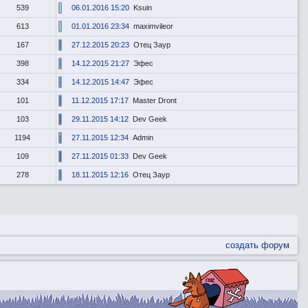
539
06.01.2016 15:20
Ksuin
613
01.01.2016 23:34
maximvileor
167
27.12.2015 20:23
Отец Заур
398
14.12.2015 21:27
Эфес
334
14.12.2015 14:47
Эфес
101
11.12.2015 17:17
Master Dront
103
29.11.2015 14:12
Dev Geek
1194
27.11.2015 12:34
Admin
109
27.11.2015 01:33
Dev Geek
278
18.11.2015 12:16
Отец Заур
создать форум