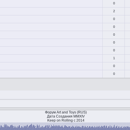
0
2
0
0
0
0
0
1
0
0
Форум Art and Toys (RUS)
Дата Создания MMXIV
Keep on Rolling с 2014