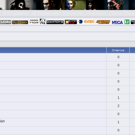
👮🏻 Правила
😃 Справочник
Группа VK
Участники
Поиск
Реги
Ответов
0
0
0
0
0
1
2
0
lan
1
0