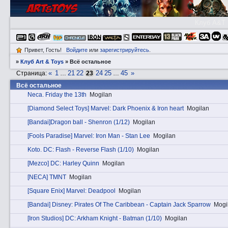
Клуб A&T
Привет, Гость!
Войдите
или
зарегистрируйтесь
.
»
Клуб Art & Toys
»
Всё остальное
«
1
21
22
24
25
45
»
Страница:
…
23
…
Всё остальное
Nеca. Friday the 13th
Mogilan
[Diamond Select Toys] Marvel: Dark Phoenix & Iron heart
Mogilan
[Bandai]Dragon ball - Shenron (1/12)
Mogilan
[Fools Paradise] Marvel: Iron Man - Stan Lee
Mogilan
Kotо. DC: Flash - Reverse Flash (1/10)
Mogilan
[Mezco] DC: Harley Quinn
Mogilan
[NECA] TMNT
Mogilan
[Square Enix] Marvel: Deadpool
Mogilan
[Bandai] Disney: Pirates Of The Caribbean - Captain Jack Sparrow
Mogi
[Iron Studios] DC: Arkham Knight - Batman (1/10)
Mogilan