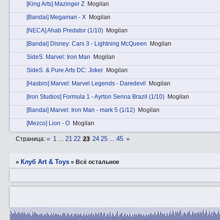
[King Arts] Mazinger Z
Mogilan
[Bandai] Megaman - X
Mogilan
[NECA] Ahab Predator (1/10)
Mogilan
[Bandai] Disney: Cars 3 - Lightning McQueen
Mogilan
SidеS. Marvel: Iron Man
Mogilan
SidеS. & Pure Arts DC: Joker
Mogilan
[Hasbro] Marvel: Marvel Legends - Daredevil
Mogilan
[Iron Studios] Formula 1 - Ayrton Senna Brazil (1/10)
Mogilan
[Bandai] Marvel: Iron Man - mark 5 (1/12)
Mogilan
[Mezco] Lion - O
Mogilan
«
1
21
22
24
25
45
»
Страница:
…
23
…
Клуб Art & Toys
»
»
Всё остальное