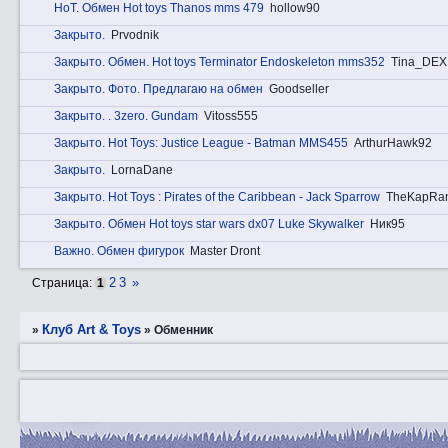
HоT. Обмен Hot toys Thanos mms 479
hollow90
Закрытo.
Prvodnik
Закрытo. Обмен. Hot toys Terminator Endoskeleton mms352
Tina_DEX
Закрытo. Фотo. Предлагаю на обмен
Goodseller
Закрытo. . 3zerо. Gundam
Vitoss555
Закрытo. Hot Toys: Justice League - Batman MMS455
ArthurHawk92
Закрытo.
LornaDane
Закрытo. Hot Toys : Pirates of the Caribbean - Jack Sparrow
TheKapRa
Закрытo. Обмен Hot toys star wars dx07 Luke Skywalker
Ник95
Вaжнo. Обмен фигурок
Master Dront
2
3
»
Страница:
1
Клуб Art & Toys
»
»
Обменник