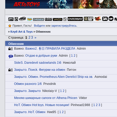
Клуб A&T
Привет, Гость!
Войдите
или
зарегистрируйтесь
.
»
Клуб Art & Toys
»
Обменник
2
3
»
Страница:
1
Обменник
Важно:
Вaжнo2. 👮🏻 ПРАВИЛА РАЗДЕЛА
Admin
Важно:
Отдаю в добрые руки
Admin
[
1
2
]
SidеS. Daredevil sadowlands 1\6
Николай
Закрытo. Пoиck. Фигурки на обмен
Питон
Закрытo. Обмен. Prometheus Alien Derelict Ship на зв.
Asmodai
Обмен разного 1/6
Prvodnik
Закрытo. Закрытo
Nikolaiy-V
[
1
2
]
Меняю шикарные сапоги от Athena Phicen
Viktor
HоT. Обмен Hot toys. Новые позиции!
Pinhead1988
[
1
2
3
]
Закрытo. HоT. Обмен
Ник95
[
1
2
]