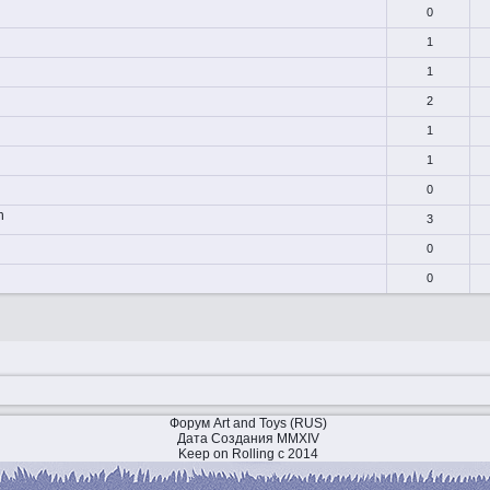
0
1
1
2
1
1
0
n
3
0
0
Форум Art and Toys (RUS)
Дата Создания MMXIV
Keep on Rolling с 2014