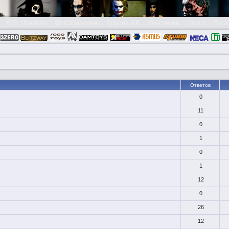
👮🏻 Правила
😃 Справочник
Группа VK
Участники
Поиск
Реги
Ответов
0
11
0
1
0
1
12
0
26
12