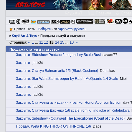
Клуб A&T
👮🏻 Правила
😃 Справ
Привет, Гость!
Войдите
или
зарегистрируйтесь
.
»
Клуб Art & Toys
»
Продажа статуй и статуэток
«
1
11
12
14
15
18
»
Страница:
…
13
…
Продажа статуй и статуэток
Закрытo. Sideshow Predator2 Legendary Scale Bust
savam77
Закрытo.
jack3d
Закрытo. Статуя Batman artfx 1/6 (Black Costume)
Deniskas
Закрытo. Star Wars Stormtrooper by Ralph McQuarrie 1:4 Scale
Mibi
Закрытo.
jack3d
Закрытo.
jack3d
Закрытo. Статуэтка из издания игры For Honor Apollyon Edition
dav7
Закрытo. Статуэтка Джокера 1/6 scale from Killing joke от Kotobukiya
Закрытo. Sideshow - Oglavaeil The Executioner (Court of the Dead)
Da
Прoдам. Weta KING THROR ON THRONE, 1/6
Daos