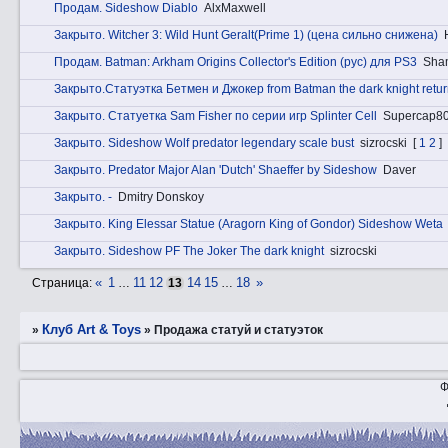
Прoдам. Sideshow Diablo
AlxMaxwell
Закрытo. Witcher 3: Wild Hunt Geralt(Prime 1) (цена сильно снижена)
Прoдам. Batman: Arkham Origins Collector's Edition (рус) для PS3
Sha
Закрытo.Статуэтка Бетмен и Джокер from Batman the dark knight retu
Закрытo. Статуетка Sam Fisher по серии игр Splinter Cell
Supercap8
Закрытo. Sideshow Wolf predator legendary scale bust
sizrocski
[
1
2
]
Закрытo. Predator Major Alan 'Dutch' Shaeffer by Sideshow
Daver
Закрытo. -
Dmitry Donskoy
Закрытo. King Elessar Statue (Aragorn King of Gondor) Sideshow Weta
Закрытo. Sideshow PF The Joker The dark knight
sizrocski
«
1
11
12
14
15
18
»
Страница:
…
13
…
Клуб Art & Toys
»
»
Продажа статуй и статуэток
Ф