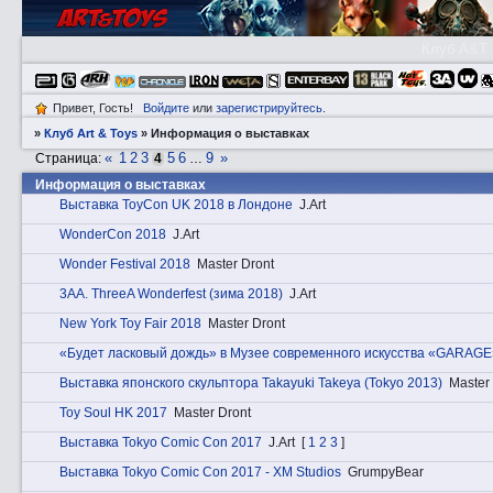
Клуб A&T
Привет, Гость!
Войдите
или
зарегистрируйтесь
.
»
Клуб Art & Toys
»
Информация о выставках
«
1
2
3
5
6
9
»
Страница:
4
…
Информация о выставках
Выставка ToyCon UK 2018 в Лондоне
J.Art
WonderCon 2018
J.Art
Wonder Festival 2018
Master Dront
3АA. ThreeA Wonderfest (зима 2018)
J.Art
New York Toy Fair 2018
Master Dront
«Будет ласковый дождь» в Музее современного искусства «GARAGE
Выставка японского скульптора Takayuki Takeya (Tokyo 2013)
Master
Toy Soul HK 2017
Master Dront
Выставка Tokyo Comic Con 2017
J.Art
[
1
2
3
]
Выставка Tokyo Comic Con 2017 - XM Studios
GrumpyBear