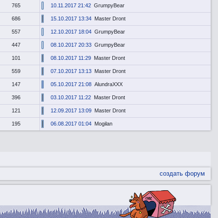
765
10.11.2017 21:42
GrumpyBear
686
15.10.2017 13:34
Master Dront
557
12.10.2017 18:04
GrumpyBear
447
08.10.2017 20:33
GrumpyBear
101
08.10.2017 11:29
Master Dront
559
07.10.2017 13:13
Master Dront
147
05.10.2017 21:08
AlundraXXX
396
03.10.2017 11:22
Master Dront
121
12.09.2017 13:09
Master Dront
195
06.08.2017 01:04
Mogilan
создать форум