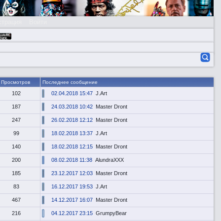
страция
Войти
Просмотров
Последнее сообщение
102
02.04.2018 15:47
J.Art
187
24.03.2018 10:42
Master Dront
247
26.02.2018 12:12
Master Dront
99
18.02.2018 13:37
J.Art
140
18.02.2018 12:15
Master Dront
200
08.02.2018 11:38
AlundraXXX
185
23.12.2017 12:03
Master Dront
83
16.12.2017 19:53
J.Art
467
14.12.2017 16:07
Master Dront
216
04.12.2017 23:15
GrumpyBear