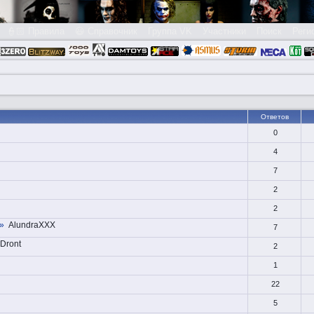
👮🏻 Правила
😃 Справочник
Группа VK
Участники
Поиск
Реги
Ответов
0
4
7
2
2
»
AlundraXXX
7
 Dront
2
1
22
5