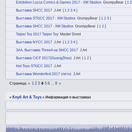
Exhibition Lucca Comics & Games 2017 - XM Studios
GrumpyBear
[
1
2
Выставка SHCC 2017
J.Art
[
1
2
3
4
]
Выставка STGCC 2017 - XM Studios
GrumpyBear
[
1
2
3
]
Выставка SHCC 2017 - XM Studios
GrumpyBear
[
1
2
]
Taipei Toy 2017 Taipei Toy
Master Dront
Выставка NYCC 2017
J.Art
[
1
2
3
4
]
3АA. Выставка ThreeA на SHCC 2017
J.Art
Выставка CICF 2017(GuangZhou)
J.Art
[
1
2
]
Hot Toys STGCC 2017
J.Art
Выставка Wonderfest 2017 (лето)
J.Art
«
1
2
3
5
6
9
»
Страница:
4
…
Клуб Art & Toys
»
»
Информация о выставках