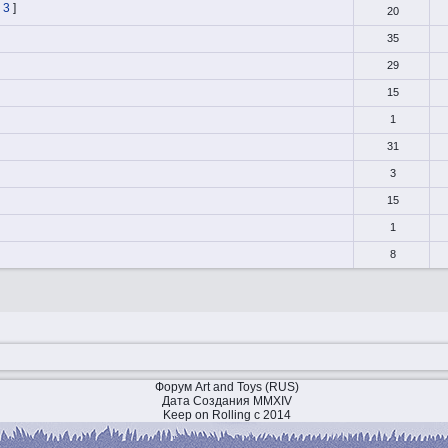
3
]
20
35
29
15
1
31
3
15
1
8
Форум Art and Toys (RUS)
Дата Создания MMXIV
Keep on Rolling с 2014