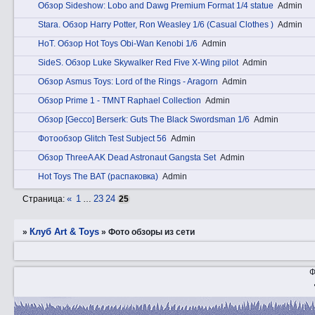
Обзор Sideshow: Lobo and Dawg Premium Format 1/4 statue
Admin
Stаra. Обзор Harry Potter, Ron Weasley 1/6 (Casual Clothes )
Admin
HоT. Обзор Hot Toys Obi-Wan Kenobi 1/6
Admin
SidеS. Обзор Luke Skywalker Red Five X-Wing pilot
Admin
Обзор Asmus Toys: Lord of the Rings - Aragorn
Admin
Обзор Prime 1 - TMNT Raphael Collection
Admin
Обзор [Gecco] Berserk: Guts The Black Swordsman 1/6
Admin
Фотообзор Glitch Test Subject 56
Admin
Обзор ThreeA AK Dead Astronaut Gangsta Set
Admin
Hot Toys The BAT (распаковка)
Admin
«
1
23
24
Страница:
…
25
Клуб Art & Toys
»
»
Фото обзоры из сети
Ф