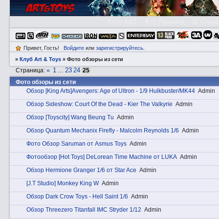
Клуб A&T
👮🏻 Правила
😃 Справ
Привет, Гость!
Войдите
или
зарегистрируйтесь
.
»
Клуб Art & Toys
»
Фото обзоры из сети
«
1
23
24
Страница:
…
25
Фото обзоры из сети
Обзор [King Arts]Avengers: Age of Ultron - 1/9 Hulkbuster/MK44
Admin
Обзор Sideshow: Court Of the Dead - Kier The Valkyrie
Admin
Обзор [Toyscity] Wang Beung Tu
Admin
Обзор Quantum Mechanix Firefly - Malcolm Reynolds 1/6
Admin
Фото Обзор Saruman от Asmus Toys
Admin
Фотообзор [Hot Toys] DeLorean Time Machine от LUKA
Admin
Обзор Hermione Granger 1/6 от Star Ace
Admin
[J.T Studio] Monkey King W
Admin
Обзор Dark Crow Toys - Hell Saint 1/6
Admin
Обзор Threezero Titanfall IMC Stryder 1/12
Admin