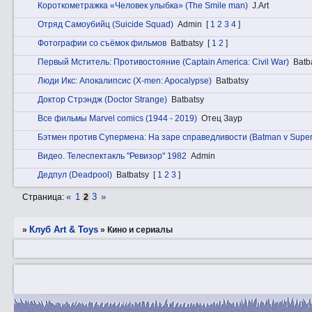
Короткометражка «Человек улыбка» (The Smile man)
J.Art
Отряд Самоубийц (Suicide Squad)
Admin
[
1
2
3
4
]
Фотографии со съёмок фильмов
Batbatsy
[
1
2
]
Первый Мститель: Противостояние (Captain America: Civil War)
Batb
Люди Икс: Апокалипсис (X-men: Apocalypse)
Batbatsy
Доктор Стрэндж (Doctor Strange)
Batbatsy
Все фильмы Marvel comics (1944 - 2019)
Отец Заур
Бэтмен против Супермена: На заре справедливости (Batman v Supe
Видeо. Телеспектакль "Ревизор" 1982
Admin
Дедпул (Deadpool)
Batbatsy
[
1
2
3
]
«
1
3
»
Страница:
2
Клуб Art & Toys
»
»
Кино и сериалы