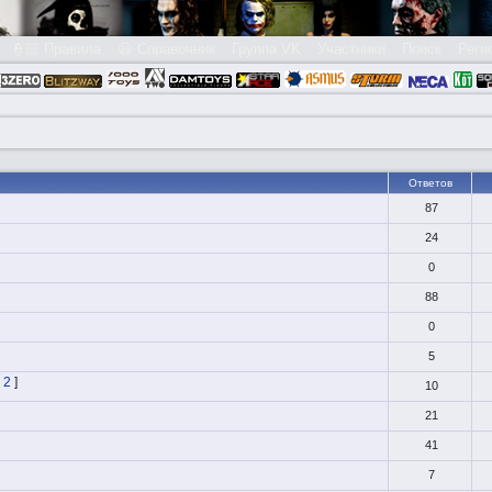
👮🏻 Правила
😃 Справочник
Группа VK
Участники
Поиск
Реги
Ответов
87
24
0
88
0
5
2
]
10
21
41
7