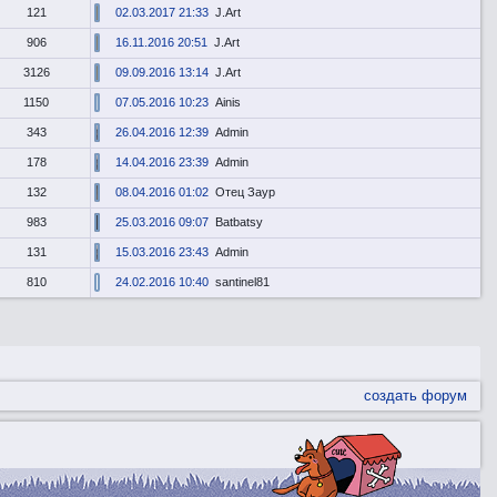
121
02.03.2017 21:33
J.Art
906
16.11.2016 20:51
J.Art
3126
09.09.2016 13:14
J.Art
1150
07.05.2016 10:23
Ainis
343
26.04.2016 12:39
Admin
178
14.04.2016 23:39
Admin
132
08.04.2016 01:02
Отец Заур
983
25.03.2016 09:07
Batbatsy
131
15.03.2016 23:43
Admin
810
24.02.2016 10:40
santinel81
создать форум