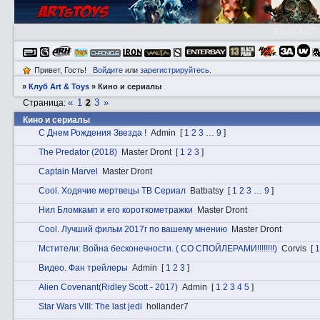
Клуб A&T
Привет, Гость!
Войдите
или
зарегистрируйтесь
.
»
Клуб Art & Toys
»
Кино и сериалы
«
1
3
»
Страница:
2
Кино и сериалы
С Днем Рождения Звезда !
Admin
[
1
2
3
…
9
]
The Predator (2018)
Master Dront
[
1
2
3
]
Captain Marvel
Master Dront
Cоol. Ходячие мертвецы ТВ Сериал
Batbatsy
[
1
2
3
…
9
]
Нил Бломкамп и его короткометражки
Master Dront
Cоol. Лучший фильм 2017г по вашему мнению
Master Dront
Мстители: Война бесконечности. ( СО СПОЙЛЕРАМИ!!!!!!!!)
Corvis
[
1
Видeо. Фан трейлеры
Admin
[
1
2
3
]
Alien Covenant(Ridley Scott - 2017)
Admin
[
1
2
3
4
5
]
Star Wars VIII: The last jedi
hollander7