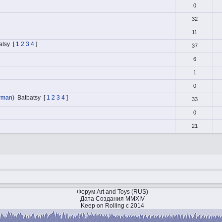
0
32
11
atsy
[
1
2
3
4
]
37
6
1
0
rman)
Batbatsy
[
1
2
3
4
]
33
0
21
Форум Art and Toys (RUS)
Дата Создания MMXIV
Keep on Rolling с 2014