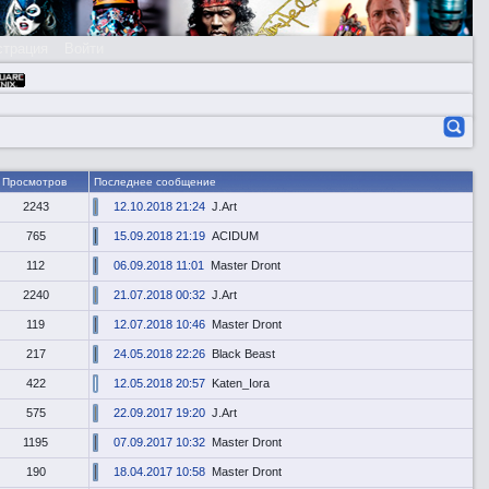
страция
Войти
Просмотров
Последнее сообщение
2243
12.10.2018 21:24
J.Art
765
15.09.2018 21:19
ACIDUM
112
06.09.2018 11:01
Master Dront
2240
21.07.2018 00:32
J.Art
119
12.07.2018 10:46
Master Dront
217
24.05.2018 22:26
Black Beast
422
12.05.2018 20:57
Katen_Iora
575
22.09.2017 19:20
J.Art
1195
07.09.2017 10:32
Master Dront
190
18.04.2017 10:58
Master Dront