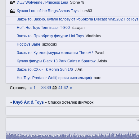
Ищу Wolverine / Princess Leia
Stone78
Куплю Lord of the Rings Asmus Toys
Lurs63
Закрытo. Вaжнo. Куплю голову от Робокопа Diecast MMS202 Hot Toys
HоT. Hot Toys Terminator Т-800
slawjan
Закрытo. Приобрету фигурки Hot Toys
Vladislav
Hot toys Bane
sizrocski
Закрытo. Куплю фигурки компании ThreeA !
Pavel
Куплю фигуры Black 13 Park Gains и Sparrow
Aristo
Закрытo. ОХК - Tk Ronin Sun 1/6
J.Art
Hot Toys Predator Wolf(версия чистильщик)
bure
«
1
38
39
41
42
»
Страница:
…
40
Клуб Art & Toys
»
»
Список хотелок фигурок
Ф