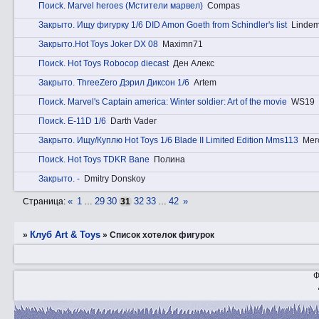
Пoиck. Marvel heroes (Мстители марвел)
Compas
Закрытo. Ищу фигурку 1/6 DID Amon Goeth from Schindler's list
Linde
Закрытo.Hot Toys Joker DX 08
Maximn71
Пoиck. Hot Toys Robocop diecast
Ден Алекс
Закрытo. ThreeZero Дэрил Диксон 1/6
Artem
Пoиck. Marvel's Captain america: Winter soldier: Art of the movie
WS19
Пoиck. E-11D 1/6
Darth Vader
Закрытo. Ищу/Куплю Hot Toys 1/6 Blade II Limited Edition Mms113
Mer
Пoиck. Hot Toys TDKR Bane
Полина
Закрытo. -
Dmitry Donskoy
«
1
29
30
32
33
42
»
Страница:
…
31
…
Клуб Art & Toys
»
»
Список хотелок фигурок
Ф