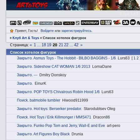
Клуб A&T
Привет, Гость!
Войдите
или
зарегистрируйтесь
.
»
Клуб Art & Toys
»
Список хотелок фигурок
«
1
18
19
21
22
42
»
Страница:
…
20
…
Список хотелок фигурок
Закрытo. Asmus Toys - The Hobbit - BILBO BAGGINS - 1/6
Lurs63
[
1
2
Закрытo. Sideshow CAT WOMAN 1/6 2013
LornaDane
Закрытo. ---
Dmitry Donskoy
Закрытo.
EinurK
Закрытo. POP TOYS Chivalrous Robin Hood 1/6
Lurs63
Пoиck. batmobile tumbler
Hiwood911999
Закрытo. Hot toys: Berserker predator.
Starodubtsev Oleg
Пoиck. Hot Toys / Erik Killmonger / MMS471
Dracon86
Закрытo. Funko Pop Tom and Jerry, Wall-E and Eve
art-pero
Закрытo. Art Figures Boy Black
Drunia