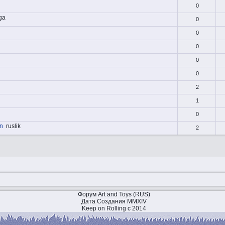
0
ga
0
0
0
0
0
2
1
0
an
ruslik
2
Форум Art and Toys (RUS)
Дата Создания MMXIV
Keep on Rolling с 2014