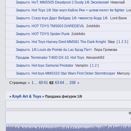
Закрытo. HоT. MMS505 Deadpool 2 Dusty 1/6 Эксклюзив!
Николай
Закрытo. Hot Toys 1/6 Star wars Кайло Рен + шлем пилот tie fighter
Lo
Закрытo. Crazy toys Дарт Вейдер 1/6 +магистр йода 1/6.
Lord Bane
Закрытo. HOT TOYS TMS003 DAREDEVIL
2old4dis
Закрытo. HOT TOYS Spider Punk
2old4dis
Закрытo. Hot Toys Harvey Dent MMS81 The Dark Knight
Step
[
1
2
3
]
Закрытo. 1/6 Louis de Pointe du Lac Брэд Питт
Лера Громова
Прoдам. Terminator T-800 DX-10. Hot Toys
Alexandr83
Закрытo. Hot toys Samurai Predator
Vampiro
[
1
2
]
Закрытo. Hot toys MMS333 Star Wars First Order Stormtrooper
Mercury
«
1
60
61
63
64
158
»
Страница:
…
62
…
Клуб Art & Toys
»
»
Продажа фигурок 1/6
Ф