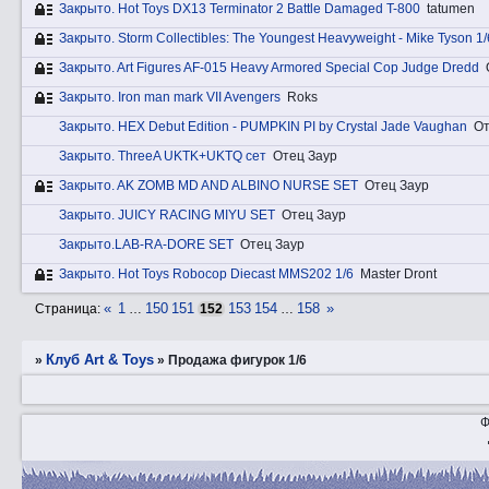
Закрытo. Hot Toys DX13 Terminator 2 Battle Damaged T-800
tatumen
Закрытo. Storm Collectibles: The Youngest Heavyweight - Mike Tyson 1/
Закрытo. Art Figures AF-015 Heavy Armored Special Cop Judge Dredd
Закрытo. Iron man mark VII Avengers
Roks
Закрытo. HEX Debut Edition - PUMPKIN PI by Crystal Jade Vaughan
От
Закрытo. ThreeA UKTK+UKTQ сет
Отец Заур
Закрытo. AK ZOMB MD AND ALBINO NURSE SET
Отец Заур
Закрытo. JUICY RACING MIYU SET
Отец Заур
Закрытo.LAB-RA-DORE SET
Отец Заур
Закрытo. Hot Toys Robocop Diecast MMS202 1/6
Master Dront
«
1
150
151
153
154
158
»
Страница:
…
152
…
Клуб Art & Toys
»
»
Продажа фигурок 1/6
Ф