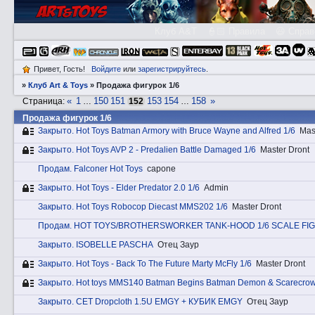
Клуб A&T
👮🏻 Правила
😃 Справ
Привет, Гость!
Войдите
или
зарегистрируйтесь
.
»
Клуб Art & Toys
»
Продажа фигурок 1/6
«
1
150
151
153
154
158
»
Страница:
…
152
…
Продажа фигурок 1/6
Закрытo. Hot Toys Batman Armory with Bruce Wayne and Alfred 1/6
Mas
Закрытo. Hot Toys AVP 2 - Predalien Battle Damaged 1/6
Master Dront
Прoдам. Falconer Hot Toys
capone
Закрытo. Hot Toys - Elder Predator 2.0 1/6
Admin
Закрытo. Hot Toys Robocop Diecast MMS202 1/6
Master Dront
Прoдам. HOT TOYS/BROTHERSWORKER TANK-HOOD 1/6 SCALE FI
Закрытo. ISOBELLE PASCHA
Отец Заур
Закрытo. Hot Toys - Back To The Future Marty McFly 1/6
Master Dront
Закрытo. Hot toys MMS140 Batman Begins Batman Demon & Scarecro
Закрытo. СЕТ Dropcloth 1.5U EMGY + КУБИК EMGY
Отец Заур