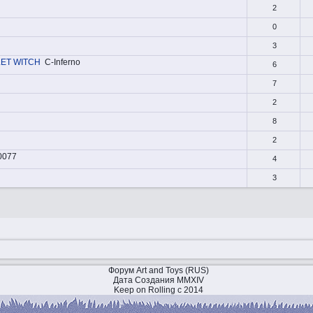
2
0
3
LET WITCH
C-Inferno
6
7
2
8
2
0077
4
3
Форум Art and Toys (RUS)
Дата Создания MMXIV
Keep on Rolling с 2014