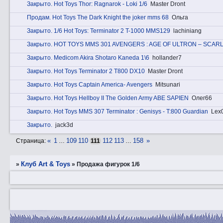
Закрытo. Hot Toys Thor: Ragnarok - Loki 1/6
Master Dront
Прoдам. Hot Toys The Dark Knight the joker mms 68
Ольга
Закрытo. 1/6 Hot Toys: Terminator 2 T-1000 MMS129
lachiniang
Закрытo. HOT TOYS MMS 301 AVENGERS : AGE OF ULTRON – SCAR
Закрытo. Medicom Akira Shotaro Kaneda 1\6
hollander7
Закрытo. Hot Toys Terminator 2 T800 DX10
Master Dront
Закрытo. Hot Toys Captain America- Avengers
Mitsunari
Закрытo. Hot Toys Hellboy II The Golden Army ABE SAPIEN
Олег66
Закрытo. Hot Toys MMS 307 Terminator : Genisys - T:800 Guardian
Lex
Закрытo.
jack3d
«
1
109
110
112
113
158
»
Страница:
…
111
…
Клуб Art & Toys
»
»
Продажа фигурок 1/6