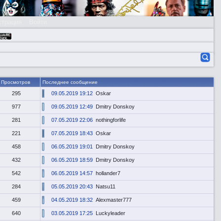
страция
Войти
Просмотров
Последнее сообщение
295
09.05.2019 19:12
Oskar
977
09.05.2019 12:49
Dmitry Donskoy
281
07.05.2019 22:06
nothingforlife
221
07.05.2019 18:43
Oskar
458
06.05.2019 19:01
Dmitry Donskoy
432
06.05.2019 18:59
Dmitry Donskoy
542
06.05.2019 14:57
hollander7
284
05.05.2019 20:43
Natsu11
459
04.05.2019 18:32
Alexmaster777
640
03.05.2019 17:25
Luckyleader