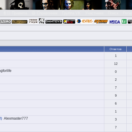
👮🏻 Правила
😃 Справочник
Группа VK
Участники
Поиск
Реги
Ответов
1
12
gforlife
0
2
7
9
6
1
!)
Alexmaster777
3
7