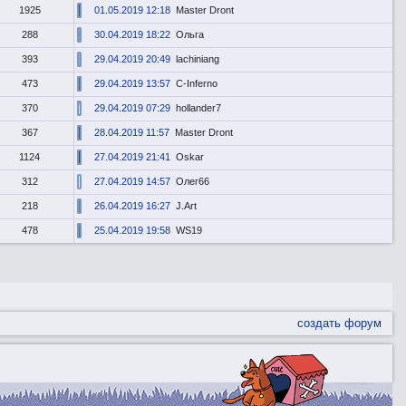
1925
01.05.2019 12:18
Master Dront
288
30.04.2019 18:22
Ольга
393
29.04.2019 20:49
lachiniang
473
29.04.2019 13:57
C-Inferno
370
29.04.2019 07:29
hollander7
367
28.04.2019 11:57
Master Dront
1124
27.04.2019 21:41
Oskar
312
27.04.2019 14:57
Олег66
218
26.04.2019 16:27
J.Art
478
25.04.2019 19:58
WS19
создать форум