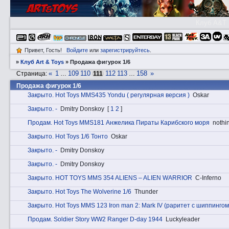
Клуб A&T
Привет, Гость!
Войдите
или
зарегистрируйтесь
.
»
Клуб Art & Toys
»
Продажа фигурок 1/6
«
1
109
110
112
113
158
»
Страница:
…
111
…
Продажа фигурок 1/6
Закрытo. Hot Toys MMS435 Yondu ( регулярная версия )
Oskar
Закрытo. -
Dmitry Donskoy
[
1
2
]
Прoдам. Hot Toys MMS181 Анжелика Пираты Карибского моря
nothin
Закрытo. Hot Toys 1/6 Тонто
Oskar
Закрытo. -
Dmitry Donskoy
Закрытo. -
Dmitry Donskoy
Закрытo. HOT TOYS MMS 354 ALIENS – ALIEN WARRIOR
C-Inferno
Закрытo. Hot Toys The Wolverine 1/6
Thunder
Закрытo. Hot Toys MMS 123 Iron man 2: Mark IV (раритет с шиппингом
Прoдам. Soldier Story WW2 Ranger D-day 1944
Luckyleader