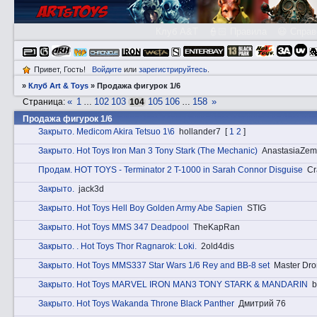
Клуб A&T
👮🏻 Правила
😃 Справ
Привет, Гость!
Войдите
или
зарегистрируйтесь
.
»
Клуб Art & Toys
»
Продажа фигурок 1/6
«
1
102
103
105
106
158
»
Страница:
…
104
…
Продажа фигурок 1/6
Закрытo. Medicom Akira Tetsuo 1\6
hollander7
[
1
2
]
Закрытo. Hot Toys Iron Man 3 Tony Stark (The Mechanic)
AnastasiaZem
Прoдам. HOT TOYS - Terminator 2 T-1000 in Sarah Connor Disguise
Cr
Закрытo.
jack3d
Закрытo. Hot Toys Hell Boy Golden Army Abe Sapien
STIG
Закрытo. Hot Toys MMS 347 Deadpool
TheKapRan
Закрытo. . Hot Toys Thor Ragnarok: Loki.
2old4dis
Закрытo. Hot Toys MMS337 Star Wars 1/6 Rey and BB-8 set
Master Dro
Закрытo. Hot Toys MARVEL IRON MAN3 TONY STARK & MANDARIN
b
Закрытo. Hot Toys Wakanda Throne Black Panther
Дмитрий 76