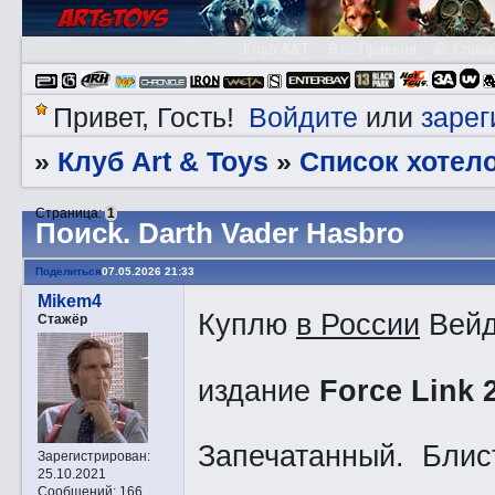
Клуб A&T
👮🏻 Правила
😃 Справ
Войдите
зарег
Привет, Гость!
или
Клуб Art & Toys
Список хотел
»
»
Страница:
1
Пoиck. Darth Vader Hasbro
Поделиться
07.05.2026 21:33
Mikem4
Куплю
в России
Вейд
Стажёр
издание
Force Link 
Запечатанный. Блист
Зарегистрирован
:
25.10.2021
Сообщений:
166