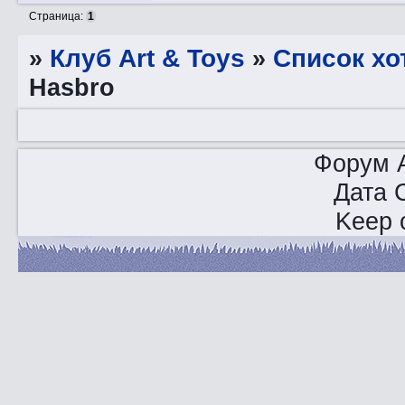
Страница:
1
»
Клуб Art & Toys
»
Список хо
Hasbro
Форум A
Дата 
Keep o