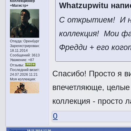
Коллекционер
Whatzupwitu напис
+Магистр+
С открытием! И н
коллекция! Мои фа
Откуда:
Оренбург
Фредди + его кого
Зарегистрирован
:
18.11.2014
Сообщений:
3613
Уважение:
+87
Отзывы:
Последний визит:
Спасибо! Просто я в
24.07.2026 11:21
Моя коллекция:
впечетляюще, целые 
коллекция - просто ла
0
Поделиться
18.11.2014 17:36