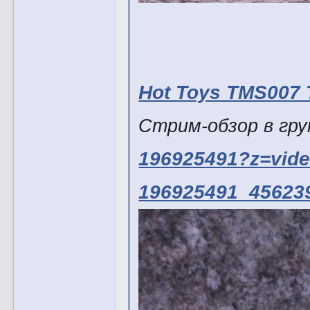
Hot Toys TMS007 T
Стрим-обзор в гр
196925491?z=vide
196925491_456239