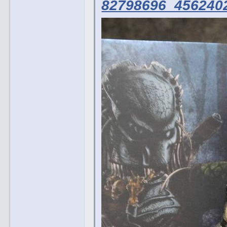
82798696_4562402