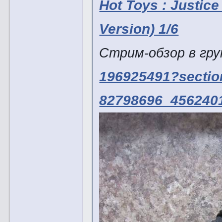
Hot Toys : Justice
Version) 1/6
Стрим-обзор в гр
196925491?secti
82798696_4562401