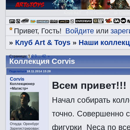
Клуб A&T
👮🏻 Правила
😃 Справ
Войдите
зарег
Привет, Гость!
или
Клуб Art & Toys
Наши коллекц
»
»
2
3
42
»
Страница:
1
…
Коллекция Corvis
Поделиться
18.11.2014 15:28
Corvis
Всем привет!!!
Коллекционер
+Магистр+
Начал собирать колл
точно. Совершенно с
Откуда:
Оренбург
фигурки Neca по все
Зарегистрирован
: