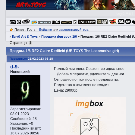
Клуб A&T
Привет, Гость!
Войдите
или
зарегистрируйтесь
.
»
Клуб Art & Toys
»
Продажа фигурок 1/6
»
Прoдам. 1/6 RE2 Claire Redfield 
Страница:
1
Прoдам. 1/6 RE2 Claire Redfield (UB TOYS The Locomotive girl)
Поделиться
02.02.2023 08:18
d-9-
Полный комплект. Состояние идеальное.
Новенький
+ Добавил перчатки, удлинители для ног.
Отправлю почтой после предоплаты.
Подставка в комплект не входит.
Цена: 29000р
Зарегистрирован
:
08.01.2023
Сообщений:
28
Уважение:
+0
Последний визит:
16.07.2026 08:56