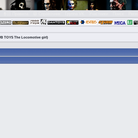
👮🏻 Правила
😃 Справочник
Группа VK
Участники
Поиск
Реги
(UB TOYS The Locomotive girl)