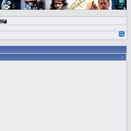
страция
Войти
1