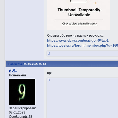
Отзывы обо мне на разных ресурсах:
https://www.ebay.com/usr/igor-9#tab1
https://toyster.ru/forum/member.php?u=16
0
Поделиться
08.07.2026 09:54
d-9-
up!
Новенький
0
Зарегистрирован
:
08.01.2023
Сообщений:
28