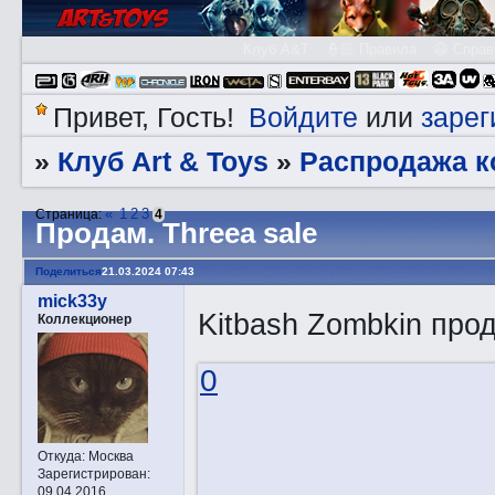
Клуб A&T
👮🏻 Правила
😃 Справ
Войдите
зарег
Привет, Гость!
или
Клуб Art & Toys
Распродажа к
»
»
«
1
2
3
Страница:
4
Прoдам. Threea sale
Поделиться
21.03.2024 07:43
mick33y
Kitbash Zombkin про
Коллекционер
0
Откуда:
Москва
Зарегистрирован
:
09.04.2016