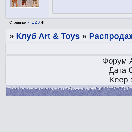
«
1
2
3
Страница:
4
»
Клуб Art & Toys
»
Распрода
Форум A
Дата 
Keep o