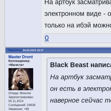
На артбук засматрива
электронном виде - 
только на ибэй можн
0
Поделиться
04.03.2015 18:37
Master Dront
Коллекционер
Black Beast напис
+Магистр+
На артбук засмат
он есть в электро
Откуда:
Moscow
Зарегистрирован
:
наверное сейчас т
05.11.2014
Сообщений:
24838
Уважение:
+89