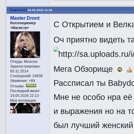
Поделиться
04.03.2015 11:26
Master Dront
С Открытием и Вел
Коллекционер
+Магистр+
Оч приятно видеть т
Откуда:
Moscow
Мега Обзорище
Зарегистрирован
:
05.11.2014
Сообщений:
24838
Рассписал ты Babyd
Уважение:
+89
Отзывы:
Последний визит:
Мне не особо нра её 
19.05.2026 22:13
Моя коллекция:
и выражения но на т
был лучший женский 