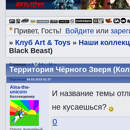
Клуб A&T
👮🏻 Правила
😃 Справ
Войдите
зарег
Привет, Гость!
или
Клуб Art & Toys
Наши коллекц
»
»
Black Beast)
«
1
3
4
14
»
Страница:
2
…
Территория Чёрного Зверя (Кол
Поделиться
04.03.2015 01:37
Aina-the-
И название темы от
unicorn
Коллекционер
не кусаешься?
0
Откуда:
волшебный