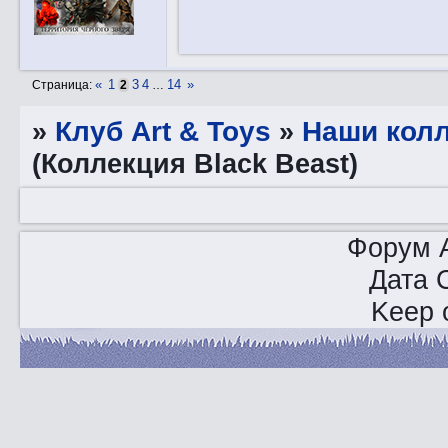
«
1
3
4
14
»
Страница:
2
…
»
Клуб Art & Toys
»
Наши кол
(Коллекция Black Beast)
Форум A
Дата 
Keep o