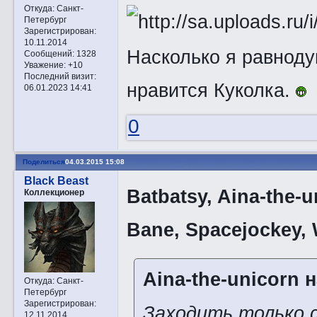
Откуда:
Санкт-
Петербург
Зарегистрирован
:
10.11.2014
Насколько я равнод
Сообщений:
1328
Уважение:
+10
Последний визит:
нравится Куколка.
06.01.2023 14:41
0
Поделиться
04.03.2015 15:08
Black Beast
Batbatsy, Aina-the-u
Коллекционер
Bane, Spacejockey,
Aina-the-unicorn н
Откуда:
Санкт-
Петербург
Зарегистрирован
:
Заходить только 
12.11.2014