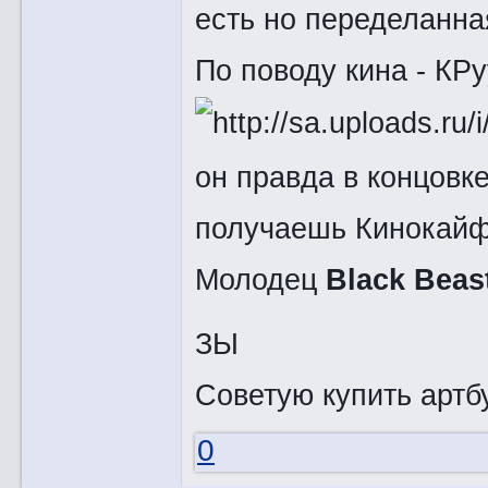
есть но переделанн
По поводу кина - КР
он правда в концовке
получаешь Кинока
Молодец
Black Beas
ЗЫ
Советую купить арт
0