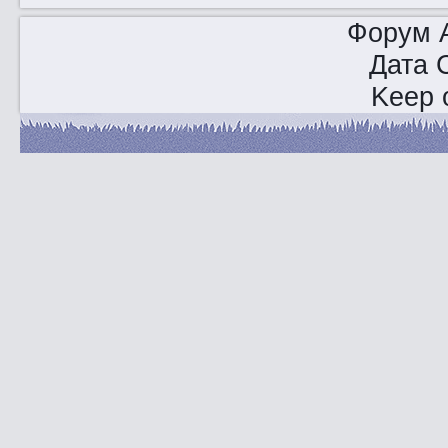
Форум A
Дата 
Keep o