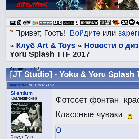
Клуб A&T
👮🏻 Правила
😃 Справ
Войдите
зарег
Привет, Гость!
или
Клуб Art & Toys
Новости о ди
»
»
Yoru Splash TTF 2017
«
1
Страница:
2
[JT Studio] - Yoku & Yoru Splash
Поделиться
29.11.2017 21:22
Silentium
Фотосет фонтан крас
Коллекционер
Классные чуваки
0
Откуда:
Тула