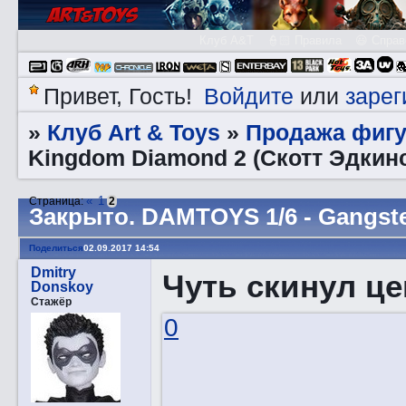
Клуб A&T
👮🏻 Правила
😃 Справ
Войдите
зарег
Привет, Гость!
или
Клуб Art & Toys
Продажа фигу
»
»
Kingdom Diamond 2 (Скотт Эдкин
«
1
Страница:
2
Закрытo. DAMTOYS 1/6 - Gangst
Поделиться
02.09.2017 14:54
Dmitry
Чуть скинул це
Donskoy
Стажёр
0