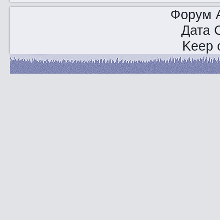
Форум A
Дата 
Keep o