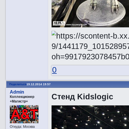
0
Поделиться
19.12.2014 19:57
Admin
Стенд Kidslogic
Коллекционер
+Магистр+
Откуда:
Москва