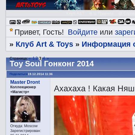
Клуб A&T
👮🏻 Правила
😃 Справ
Войдите
зарег
Привет, Гость!
или
Клуб Art & Toys
Информация о
»
»
«
1
2
4
»
Страница:
3
Toy Soul Гонконг 2014
Поделиться
19.12.2014 11:36
Master Dront
Ахахаха ! Какая Ня
Коллекционер
+Магистр+
Откуда:
Moscow
Зарегистрирован
: