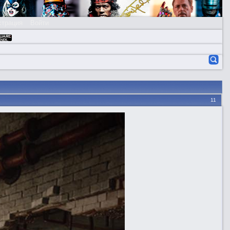
страция
Войти
11