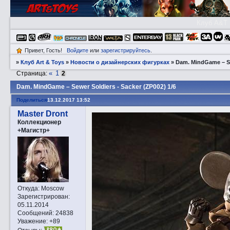
Клуб A&T
Привет, Гость!
Войдите
или
зарегистрируйтесь
.
»
Клуб Art & Toys
»
Новости о дизайнерских фигурках
»
Dаm. MindGame – Sew
«
1
Страница:
2
Dаm. MindGame – Sewer Soldiers - Sacker (ZP002) 1/6
Поделиться
13.12.2017 13:52
Master Dront
Коллекционер
+Магистр+
Откуда:
Moscow
Зарегистрирован
:
05.11.2014
Сообщений:
24838
Уважение:
+89