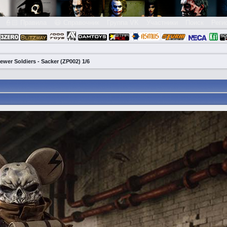
👮🏻 Правила
😃 Справочник
Группа VK
Участники
Поиск
Реги
er Soldiers - Sacker (ZP002) 1/6