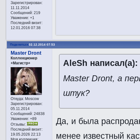
Зарегистрирован
:
11.11.2014
Сообщений:
219
Уважение:
+1
Последний визит:
12.01.2016 07:38
Поделиться
02.12.2014 07:53
Master Dront
Коллекционер
AleSh написал(а):
+Магистр+
Master Dront, а п
штук?
Откуда:
Moscow
Зарегистрирован
:
05.11.2014
Сообщений:
24838
Да, и была распрода
Уважение:
+89
Отзывы:
Последний визит:
менее известный ка
19.05.2026 22:13
Моя коллекция: