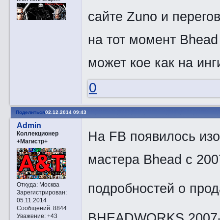
сайте Zuno и перего
на тот момент Bhead
может кое как на ин
0
Поделиться
02.12.2014 09:43
Admin
На FB появилось изо
Коллекционер
+Магистр+
мастера Bhead с 2007
подробностей о прод
Откуда:
Москва
Зарегистрирован
:
05.11.2014
Сообщений:
8844
BHEADWORKS 2007-20
Уважение:
+43