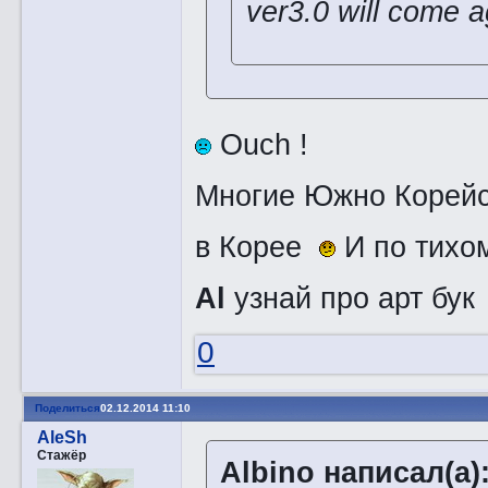
ver3.0 will come 
Ouch !
Многие Южно Корейс
в Корее
И по тихом
Al
узнай про арт бу
0
Поделиться
02.12.2014 11:10
AleSh
Стажёр
Albino написал(а)