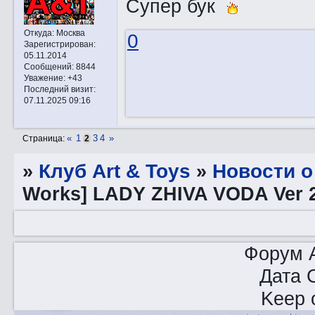
Супер бук
Откуда:
Москва
0
Зарегистрирован
:
05.11.2014
Сообщений:
8844
Уважение:
+43
Последний визит:
07.11.2025 09:16
«
1
3
4
»
Страница:
2
»
Клуб Art & Toys
»
Новости о
Works] LADY ZHIVA VODA Ver 
Форум A
Дата 
Keep o