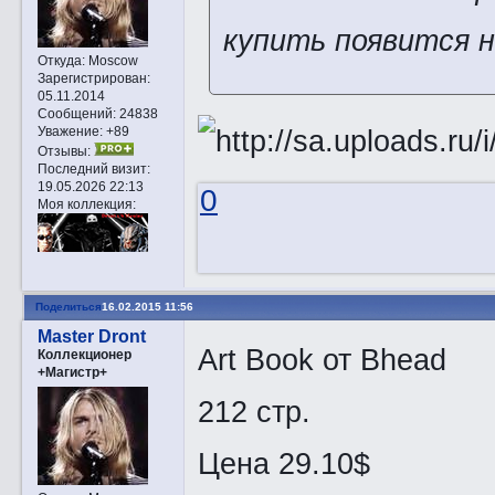
купить появится 
Откуда:
Moscow
Зарегистрирован
:
05.11.2014
Сообщений:
24838
Уважение:
+89
Отзывы:
Последний визит:
19.05.2026 22:13
0
Моя коллекция:
Поделиться
16.02.2015 11:56
Master Dront
Art Book от Bhead
Коллекционер
+Магистр+
212 стр.
Цена 29.10$