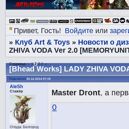
Клуб A&T
👮🏻 Правила
😃 Справ
Войдите
зарег
Привет, Гость!
или
Клуб Art & Toys
Новости о ди
»
»
ZHIVA VODA Ver 2.0 [MEMORYUNIT
«
1
3
4
»
Страница:
2
[Bhead Works] LADY ZHIVA VODA
Поделиться
02.12.2014 07:19
AleSh
Master Dront
, а пер
Стажёр
0
Откуда:
Белгород