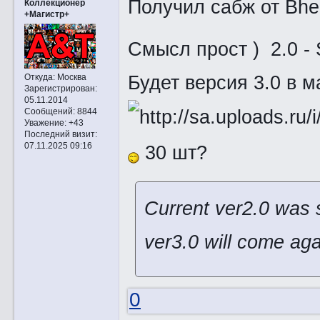
Получил сабж от Bhea
Коллекционер
+Магистр+
Смысл прост ) 2.0 - 
Будет версия 3.0 в м
Откуда:
Москва
Зарегистрирован
:
05.11.2014
Сообщений:
8844
Уважение:
+43
Последний визит:
07.11.2025 09:16
30 шт?
Current ver2.0 was 
ver3.0 will come ag
0