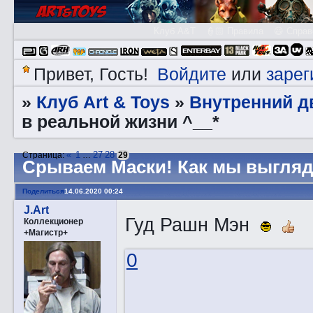
Клуб A&T
👮🏻 Правила
😃 Справ
Войдите
зарег
Привет, Гость!
или
Клуб Art & Toys
Внутренний д
»
»
в реальной жизни ^__*
«
1
27
28
Страница:
…
29
Срываем Маски! Как мы выгляд
Поделиться
14.06.2020 00:24
J.Art
Гуд Рашн Мэн
Коллекционер
+Магистр+
0