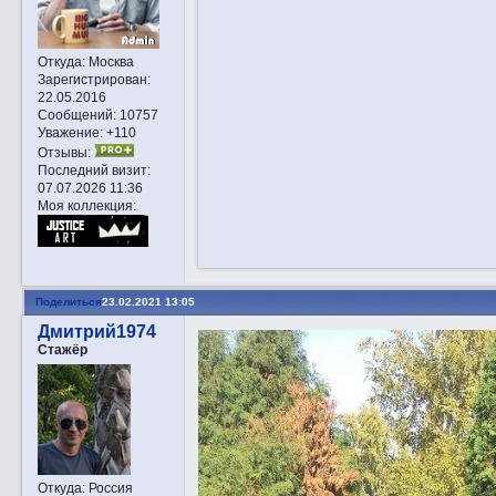
Откуда:
Москва
Зарегистрирован
:
22.05.2016
Сообщений:
10757
Уважение:
+110
Отзывы:
Последний визит:
07.07.2026 11:36
Моя коллекция:
Поделиться
23.02.2021 13:05
Дмитрий1974
Стажёр
Откуда:
Россия