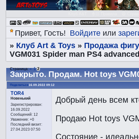
Клуб A&T
👮🏻 Правила
😃 Справ
Войдите
зарег
Привет, Гость!
или
Клуб Art & Toys
Продажа фигу
»
»
VGM031 Spider man PS4 advanced 
«
1
Страница:
2
Закрытo. Прoдам. Hot toys VGM0
Поделиться
16.09.2022 09:12
TOR4
Добрый день всем кт
Новенький
Зарегистрирован
:
16.09.2022
Сообщений:
12
Продаю Hot toys VGM
Уважение:
+0
Последний визит:
27.04.2023 07:50
Состояние - идеальн